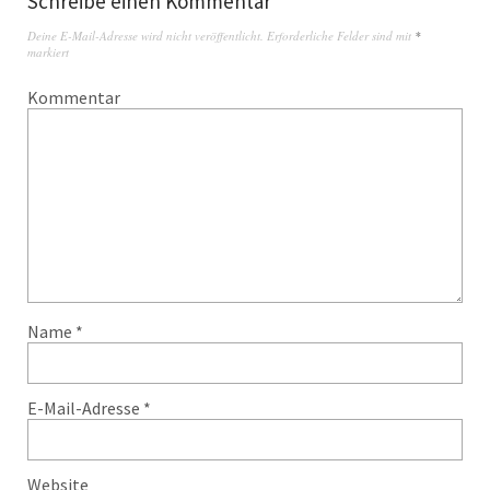
Schreibe einen Kommentar
Deine E-Mail-Adresse wird nicht veröffentlicht.
Erforderliche Felder sind mit
*
markiert
Kommentar
Name
*
E-Mail-Adresse
*
Website