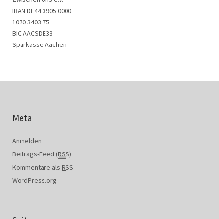
IBAN DE44 3905 0000
1070 3403 75
BIC AACSDE33
Sparkasse Aachen
Meta
Anmelden
Beitrags-Feed (
RSS
)
Kommentare als
RSS
WordPress.org